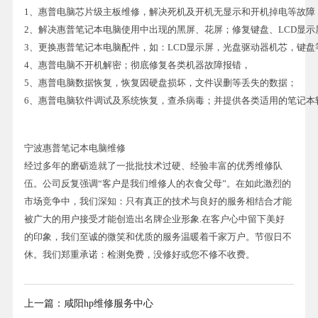
1、惠普电脑芯片级主板维修，解决死机及开机无显示和开机掉电等故障
2、解决惠普笔记本电脑使用中出现的黑屏、花屏；修复键盘、LCD显示
3、更换惠普笔记本电脑配件，如：LCD显示屏，光盘驱动器机芯，键盘
4、惠普电脑不开机解密；彻底修复各类机器故障报错，
5、惠普电脑数据恢复，恢复因硬盘损坏，文件误删等丢失的数据；
6、惠普电脑软件调试及系统恢复，查杀病毒；并提供各类适用的笔记本
宁波惠普笔记本电脑维修
经过多年的磨砺造就了一批批技术过硬、经验丰富的优秀维修队
伍。公司反复强调“客户是我们维修人的衣食父母”。在如此激烈的
市场竞争中，我们深知：只有真正的技术与良好的服务相结合才能
被广大的用户接受才能创造出名牌企业形象.在客户心中留下美好
的印象，我们至诚的微笑和优质的服务温暖着千家万户。节假日不
休。我们郑重承诺：检测免费，没修好或您不修不收费。
上一篇：
咸阳hp维修服务中心